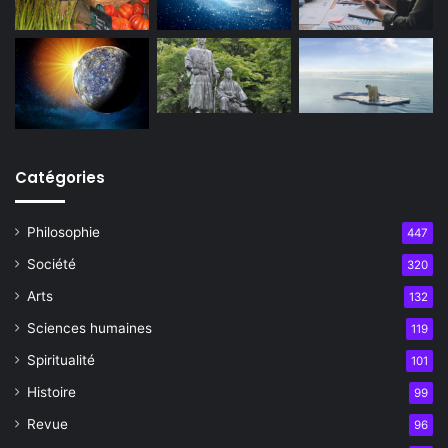
Catégories
Philosophie
447
Société
320
Arts
132
Sciences humaines
119
Spiritualité
101
Histoire
99
Revue
96