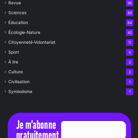
Revue
96
Sciences
89
Éducation
64
Écologie-Nature
42
Citoyenneté-Volontariat
11
Sport
6
À lire
2
Culture
2
Civilisation
1
Symbolisme
1