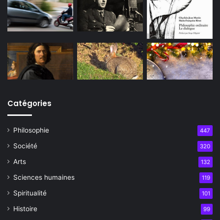
Catégories
Philosophie
447
Société
320
Arts
132
Sciences humaines
119
Spiritualité
101
Histoire
99