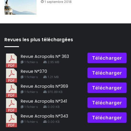
1 septembre 2018
Revues les plus téléchargées
Revue Acropolis N° 363
Télécharger
1 fichier·s
2.95 MB
Revue N°370
Télécharger
1 fichier·s
1.21 MB
Revue Acropolis N°369
Télécharger
1 fichier·s
970.89 KB
Revue Acropolis N°341
Télécharger
1 fichier·s
0.00 KB
Revue Acropolis N°343
Télécharger
1 fichier·s
0.00 KB