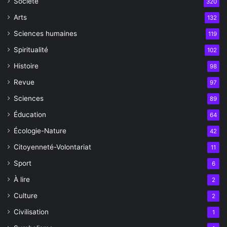
Société
320
Arts
132
Sciences humaines
119
Spiritualité
102
Histoire
98
Revue
97
Sciences
89
Éducation
64
Écologie-Nature
42
Citoyenneté-Volontariat
11
Sport
6
À lire
2
Culture
2
Civilisation
1