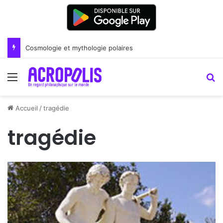
Cosmologie et mythologie polaires
Menu
R
Accueil
/
tragédie
tragédie