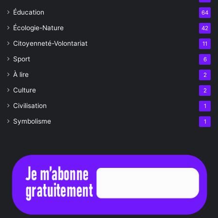
Éducation
64
Écologie-Nature
42
Citoyenneté-Volontariat
11
Sport
6
À lire
2
Culture
2
Civilisation
1
Symbolisme
1