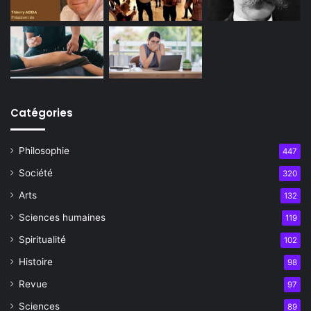
Catégories
Philosophie
447
Société
320
Arts
132
Sciences humaines
119
Spiritualité
102
Histoire
98
Revue
97
Sciences
89