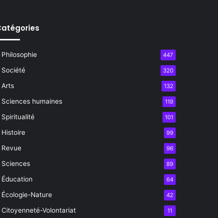
atégories
Philosophie
447
Société
320
Arts
132
Sciences humaines
119
Spiritualité
101
Histoire
99
Revue
96
Sciences
89
Éducation
64
Écologie-Nature
42
Citoyenneté-Volontariat
11