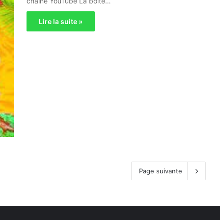
chaîne YouTube La boite…
Lire la suite »
Page suivante