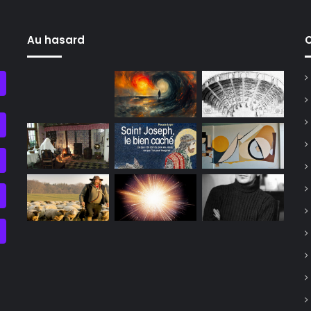
Au hasard
C