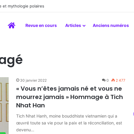
a peinture comme un art du lien
Accueil
Revue en cours
Articles
Anciens numéros
agé
30 janvier 2022
0
2 477
« Vous n’êtes jamais né et vous ne
mourrez jamais » Hommage à Tich
Nhat Han
Tich Nhat Hanh, moine bouddhiste vietnamien qui a
œuvré toute sa vie pour la paix et la réconciliation, est
devenu…