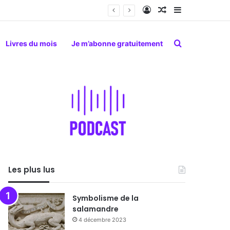
Connexion
Article Aléatoire
Sidebar (barr
Rechercher
Livres du mois
Je m’abonne gratuitement
Les plus lus
Symbolisme de la
salamandre
4 décembre 2023