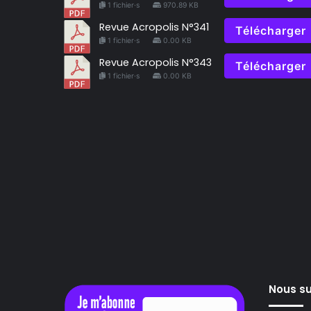
1 fichier·s
970.89 KB
Revue Acropolis N°341
Télécharger
1 fichier·s
0.00 KB
Revue Acropolis N°343
Télécharger
1 fichier·s
0.00 KB
Nous su