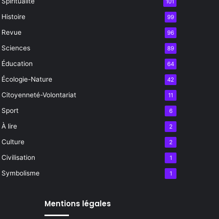
Spiritualité
101
Histoire
99
Revue
96
Sciences
89
Éducation
64
Écologie-Nature
42
Citoyenneté-Volontariat
11
Sport
6
À lire
2
Culture
2
Civilisation
1
Symbolisme
1
Mentions légales