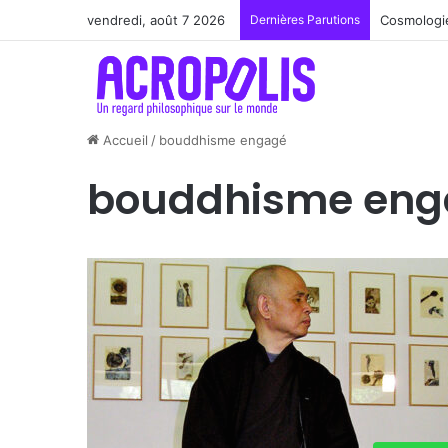
vendredi, août 7 2026
Dernières Parutions
Renoir : l
Accueil
/
bouddhisme engagé
bouddhisme eng