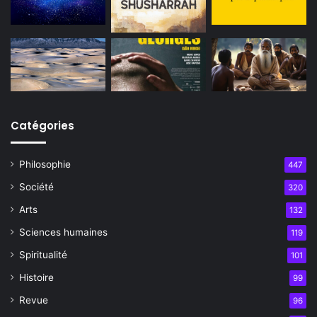
Catégories
Philosophie
447
Société
320
Arts
132
Sciences humaines
119
Spiritualité
101
Histoire
99
Revue
96