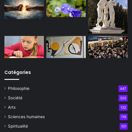
Catégories
Philosophie
447
Société
320
Arts
132
Sciences humaines
119
Spiritualité
101