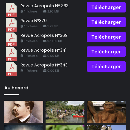
Revue Acropolis N° 363
Télécharger
1 fichier·s
2.95 MB
Revue N°370
Télécharger
1 fichier·s
1.21 MB
Revue Acropolis N°369
Télécharger
1 fichier·s
970.89 KB
Revue Acropolis N°341
Télécharger
1 fichier·s
0.00 KB
Revue Acropolis N°343
Télécharger
1 fichier·s
0.00 KB
Au hasard