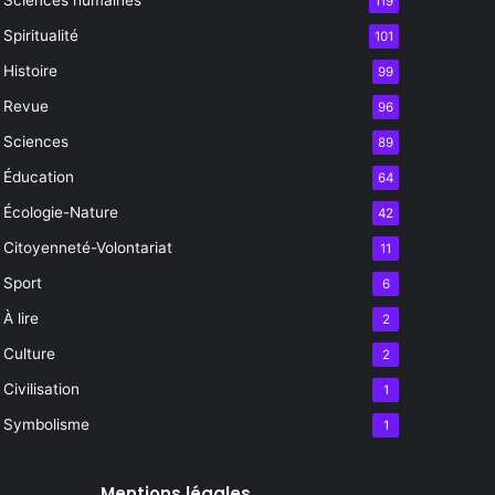
119
Spiritualité
101
Histoire
99
Revue
96
Sciences
89
Éducation
64
Écologie-Nature
42
Citoyenneté-Volontariat
11
Sport
6
À lire
2
Culture
2
Civilisation
1
Symbolisme
1
Mentions légales