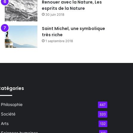
Renouer avec la Nature, Les
esprits de la Nature
30 juin 2018
Saint Michel, une symbolique
très riche
1 septembre 2018
atégories
Philosophie
447
Société
320
Arts
132
Sciences humaines