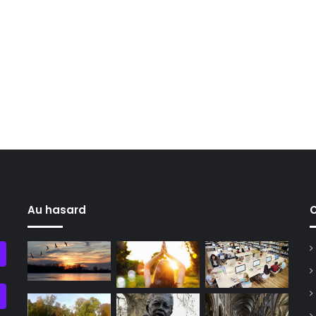
Au hasard
C