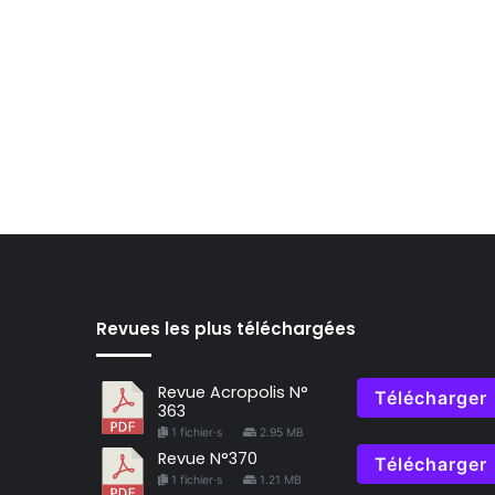
Revues les plus téléchargées
Revue Acropolis N°
Télécharger
363
1 fichier·s
2.95 MB
Revue N°370
Télécharger
1 fichier·s
1.21 MB