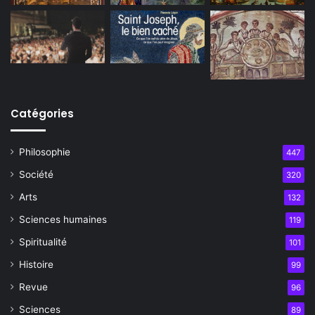
Catégories
Philosophie
447
Société
320
Arts
132
Sciences humaines
119
Spiritualité
101
Histoire
99
Revue
96
Sciences
89