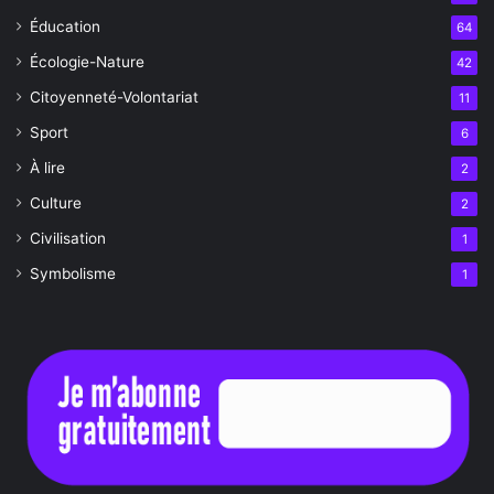
Éducation
64
Écologie-Nature
42
Citoyenneté-Volontariat
11
Sport
6
À lire
2
Culture
2
Civilisation
1
Symbolisme
1