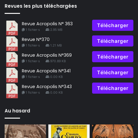
Revues les plus téléchargées
Revue Acropolis N° 363
Télécharger
1 fichier·s
2.95 MB
Revue N°370
Télécharger
1 fichier·s
1.21 MB
Revue Acropolis N°369
Télécharger
1 fichier·s
970.89 KB
Revue Acropolis N°341
Télécharger
1 fichier·s
0.00 KB
Revue Acropolis N°343
Télécharger
1 fichier·s
0.00 KB
Au hasard