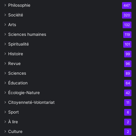
Philosophie
447
Société
320
Arts
132
Sciences humaines
119
Spiritualité
101
Histoire
99
Revue
96
Sciences
89
Éducation
64
Écologie-Nature
42
Citoyenneté-Volontariat
11
Sport
6
À lire
2
Culture
2