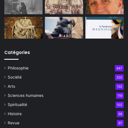
Catégories
Philosophie
447
Société
320
Arts
132
Sciences humaines
119
Spiritualité
102
Histoire
98
Revue
97