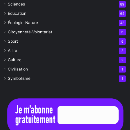
Sciences
89
Éducation
64
Écologie-Nature
42
Citoyenneté-Volontariat
11
Sport
6
À lire
2
Culture
2
Civilisation
1
Symbolisme
1