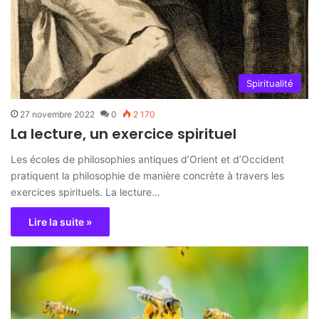
Spiritualité
27 novembre 2022
0
2 170
La lecture, un exercice spirituel
Les écoles de philosophies antiques d’Orient et d’Occident
pratiquent la philosophie de manière concrète à travers les
exercices spirituels. La lecture…
Lire la suite »