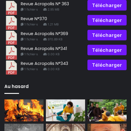
Revue Acropolis N° 363
Télécharger
1 fichier·s
2.95 MB
Revue N°370
Télécharger
1 fichier·s
1.21 MB
Revue Acropolis N°369
Télécharger
1 fichier·s
970.89 KB
Revue Acropolis N°341
Télécharger
1 fichier·s
0.00 KB
Revue Acropolis N°343
Télécharger
1 fichier·s
0.00 KB
Au hasard