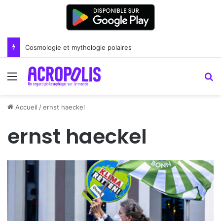
Renoir : la peinture comme un art du lien
Menu
R
Accueil
/
ernst haeckel
ernst haeckel