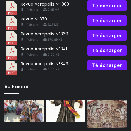
Revue Acropolis N° 363
Télécharger
1 fichier·s
2.95 MB
Revue N°370
Télécharger
1 fichier·s
1.21 MB
Revue Acropolis N°369
Télécharger
1 fichier·s
970.89 KB
Revue Acropolis N°341
Télécharger
1 fichier·s
0.00 KB
Revue Acropolis N°343
Télécharger
1 fichier·s
0.00 KB
Au hasard