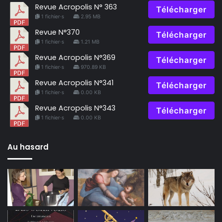
Revue Acropolis N° 363
Télécharger
1 fichier·s
2.95 MB
Revue N°370
Télécharger
1 fichier·s
1.21 MB
Revue Acropolis N°369
Télécharger
1 fichier·s
970.89 KB
Revue Acropolis N°341
Télécharger
1 fichier·s
0.00 KB
Revue Acropolis N°343
Télécharger
1 fichier·s
0.00 KB
Au hasard