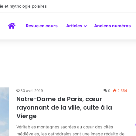
la peinture comme un art du lien
Accueil
Revue en cours
Articles
Anciens numéros
30 avril 2019
0
2 554
Notre-Dame de Paris, cœur
rayonnant de la ville, culte à la
Vierge
Véritables montagnes sacrées au cœur des cités
médiévales, les cathédrales sont une image réduite de