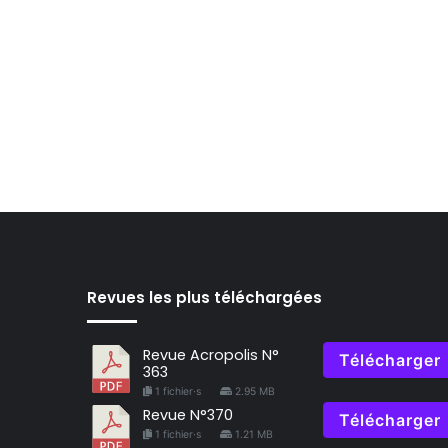
Revues les plus téléchargées
Revue Acropolis N°
Télécharger
363
1 fichier·s
2.95 MB
Revue N°370
Télécharger
1 fichier·s
1.21 MB