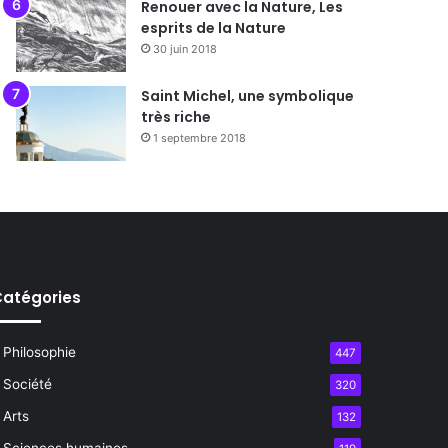
Renouer avec la Nature, Les
esprits de la Nature
30 juin 2018
Saint Michel, une symbolique
très riche
1 septembre 2018
atégories
Philosophie
447
Société
320
Arts
132
Sciences humaines