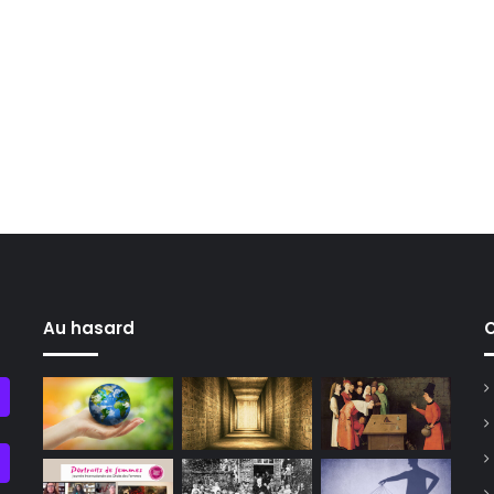
Au hasard
C