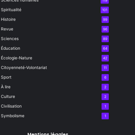
119
Spiritualité
101
Histoire
99
Revue
96
Sciences
89
Éducation
64
Écologie-Nature
42
Citoyenneté-Volontariat
11
Sport
6
À lire
2
Culture
2
Civilisation
1
Symbolisme
1
Mentions légales