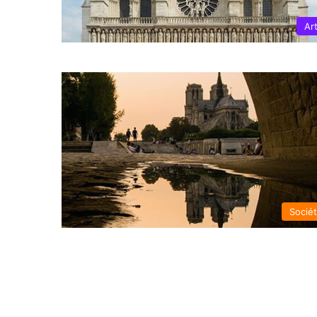
Ar
Socié