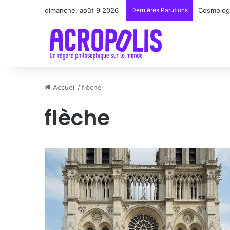
dimanche, août 9 2026
Dernières Parutions
Renoir : 
Accueil
/
flèche
flèche