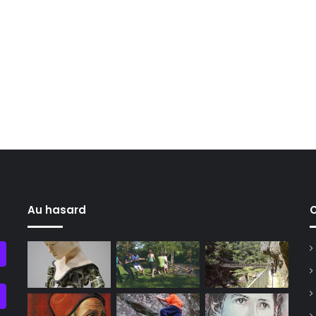
Au hasard
C