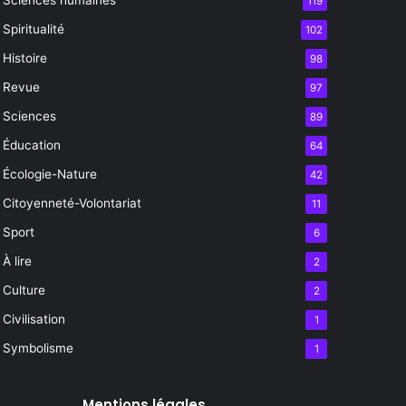
119
Spiritualité
102
Histoire
98
Revue
97
Sciences
89
Éducation
64
Écologie-Nature
42
Citoyenneté-Volontariat
11
Sport
6
À lire
2
Culture
2
Civilisation
1
Symbolisme
1
Mentions légales