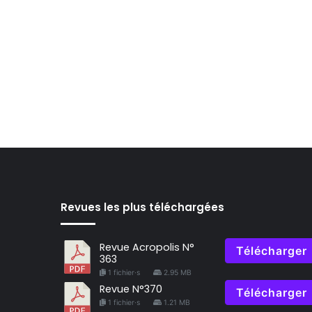
Revues les plus téléchargées
Revue Acropolis N°
Télécharger
363
1 fichier·s
2.95 MB
Revue N°370
Télécharger
1 fichier·s
1.21 MB