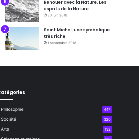
Renouer avec la Nature, Les
esprits de la Nature
30 juin 2018
Saint Michel, une symbolique
très riche
1 septembre 2018
atégories
Philosophie
447
Société
320
Arts
132
Sciences humaines