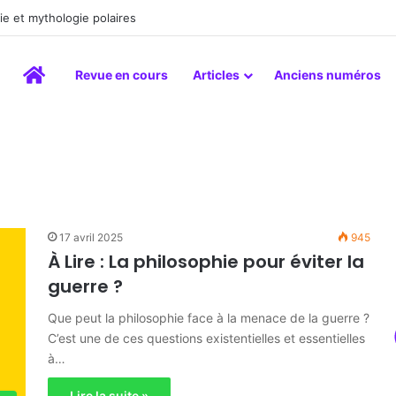
la peinture comme un art du lien
Accueil
Revue en cours
Articles
Anciens numéros
17 avril 2025
945
À Lire : La philosophie pour éviter la
guerre ?
Que peut la philosophie face à la menace de la guerre ?
C’est une de ces questions existentielles et essentielles
à…
Lire la suite »