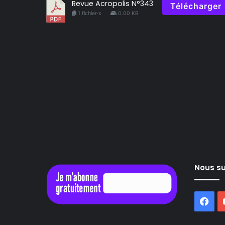
Revue Acropolis N°343
Télécharger
1 fichier·s
0.00 KB
Nous su
Fac