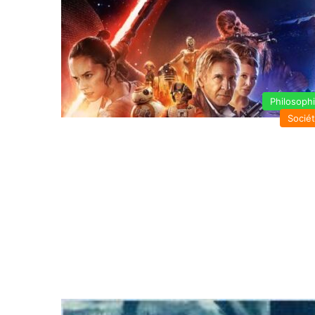
Philosoph
Socié