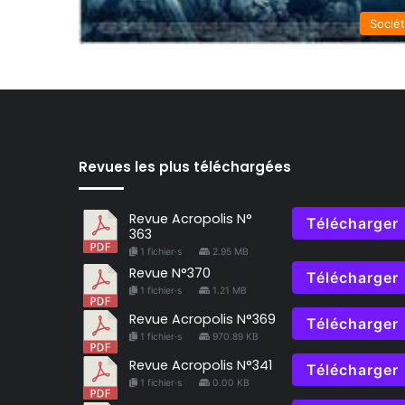
Socié
Revues les plus téléchargées
Revue Acropolis N°
Télécharger
363
1 fichier·s
2.95 MB
Revue N°370
Télécharger
1 fichier·s
1.21 MB
Revue Acropolis N°369
Télécharger
1 fichier·s
970.89 KB
Revue Acropolis N°341
Télécharger
1 fichier·s
0.00 KB