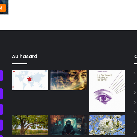
té
Au hasard
C