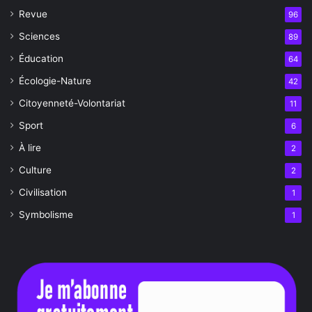
Revue
96
Sciences
89
Éducation
64
Écologie-Nature
42
Citoyenneté-Volontariat
11
Sport
6
À lire
2
Culture
2
Civilisation
1
Symbolisme
1