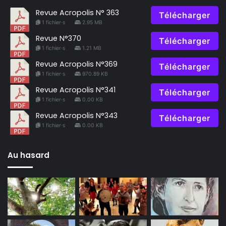
Revue Acropolis N° 363
Télécharger
1 fichier·s
2.95 MB
Revue N°370
Télécharger
1 fichier·s
1.21 MB
Revue Acropolis N°369
Télécharger
1 fichier·s
970.89 KB
Revue Acropolis N°341
Télécharger
1 fichier·s
0.00 KB
Revue Acropolis N°343
Télécharger
1 fichier·s
0.00 KB
Au hasard