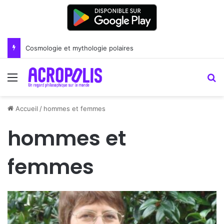
Renoir : la peinture comme un art du lien
Menu
R
Accueil
/
hommes et femmes
hommes et
femmes