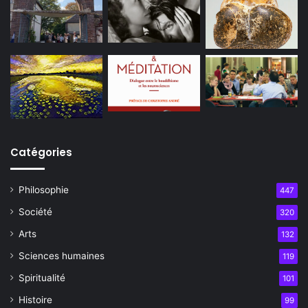
Catégories
Philosophie
447
Société
320
Arts
132
Sciences humaines
119
Spiritualité
101
Histoire
99