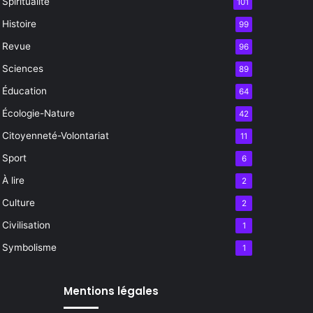
Spiritualité
101
Histoire
99
Revue
96
Sciences
89
Éducation
64
Écologie-Nature
42
Citoyenneté-Volontariat
11
Sport
6
À lire
2
Culture
2
Civilisation
1
Symbolisme
1
Mentions légales