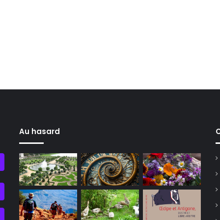
Au hasard
C