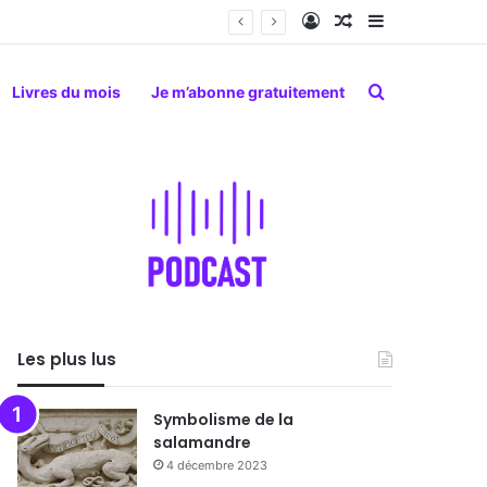
Connexion
Article Aléatoire
Sidebar (barr
Rechercher
Livres du mois
Je m’abonne gratuitement
Les plus lus
Symbolisme de la
salamandre
4 décembre 2023