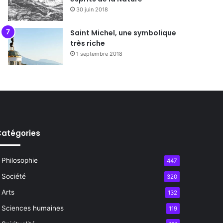
30 juin 2018
Saint Michel, une symbolique
très riche
1 septembre 2018
atégories
Philosophie
447
Société
320
Arts
132
Sciences humaines
119