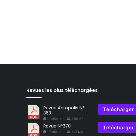
Revues les plus téléchargées
Revue Acropolis N°
Télécharger
363
1 fichier·s
2.95 MB
Revue N°370
Télécharger
1 fichier·s
1.21 MB