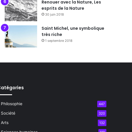
Renouer avec la Nature, Les
esprits de la Nature
30 juin 2018
Saint Michel, une symbolique
très riche
1 septembre 2018
atégories
Philosophie
447
Société
320
Arts
132
Sciences humaines