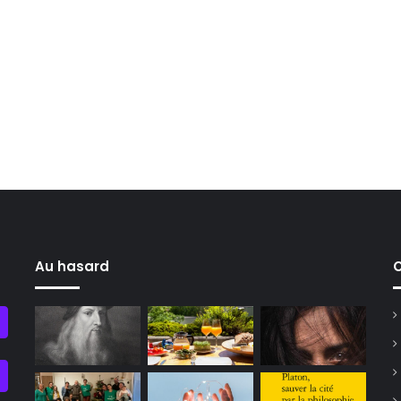
Au hasard
C