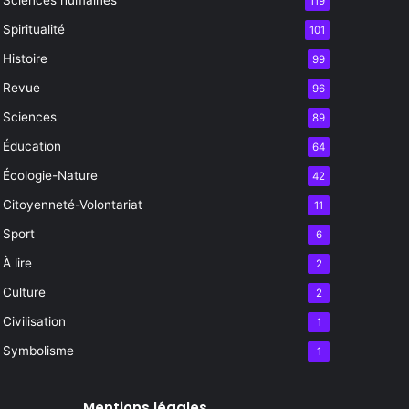
119
Spiritualité
101
Histoire
99
Revue
96
Sciences
89
Éducation
64
Écologie-Nature
42
Citoyenneté-Volontariat
11
Sport
6
À lire
2
Culture
2
Civilisation
1
Symbolisme
1
Mentions légales