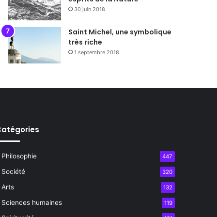
30 juin 2018
Saint Michel, une symbolique
très riche
1 septembre 2018
atégories
Philosophie
447
Société
320
Arts
132
Sciences humaines
119