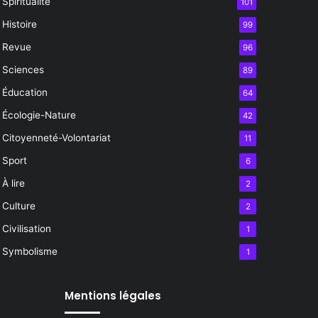
Spiritualité
101
Histoire
99
Revue
96
Sciences
89
Éducation
64
Écologie-Nature
42
Citoyenneté-Volontariat
11
Sport
6
À lire
2
Culture
2
Civilisation
1
Symbolisme
1
Mentions légales