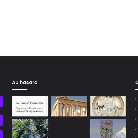
Au hasard
C