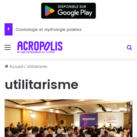
Renoir : la peinture comme un art du lien
Menu
R
Accueil
/
utilitarisme
utilitarisme