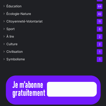
Éducation
64
Écologie-Nature
42
Citoyenneté-Volontariat
11
Sport
6
À lire
2
Culture
2
Civilisation
1
Symbolisme
1