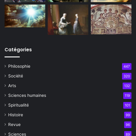
Catégories
Philosophie
447
Société
320
Arts
132
Sciences humaines
119
Spiritualité
101
Histoire
99
Revue
96
Sciences
89