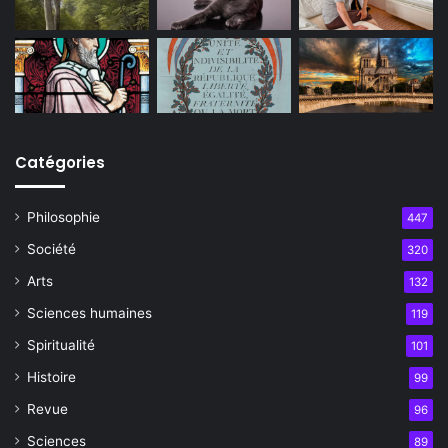
Catégories
Philosophie
447
Société
320
Arts
132
Sciences humaines
119
Spiritualité
101
Histoire
99
Revue
96
Sciences
89