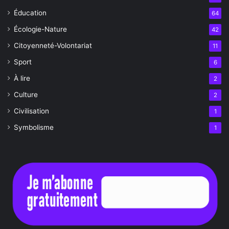
Éducation
64
Écologie-Nature
42
Citoyenneté-Volontariat
11
Sport
6
À lire
2
Culture
2
Civilisation
1
Symbolisme
1