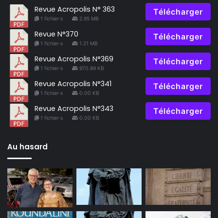
Revue Acropolis N° 363
Télécharger
1 fichier·s
2.95 MB
Revue N°370
Télécharger
1 fichier·s
1.21 MB
Revue Acropolis N°369
Télécharger
1 fichier·s
970.89 KB
Revue Acropolis N°341
Télécharger
1 fichier·s
0.00 KB
Revue Acropolis N°343
Télécharger
1 fichier·s
0.00 KB
Au hasard