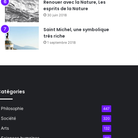
Renouer avec la Nature, Les
esprits de la Nature
30 juin 2018
Saint Michel, une symbolique
très riche
1 septembre 2018
atégories
Philosophie
447
Société
320
Arts
132
Sciences humaines