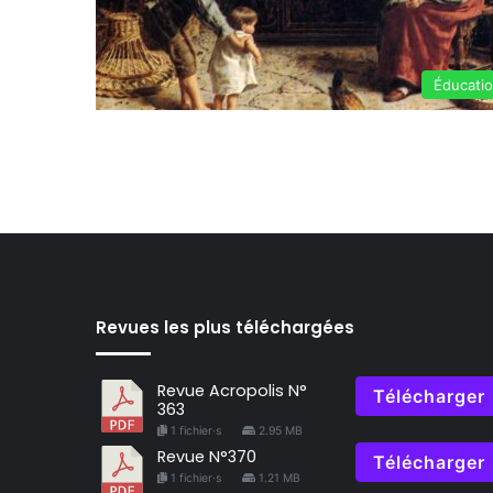
Éducati
Revues les plus téléchargées
Revue Acropolis N°
Télécharger
363
1 fichier·s
2.95 MB
Revue N°370
Télécharger
1 fichier·s
1.21 MB