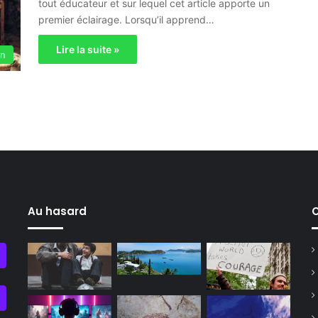
tout éducateur et sur lequel cet article apporte un
premier éclairage. Lorsqu’il apprend…
Lire la suite »
on
Au hasard
C