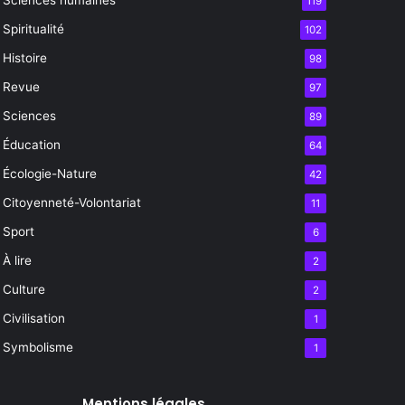
119
Spiritualité
102
Histoire
98
Revue
97
Sciences
89
Éducation
64
Écologie-Nature
42
Citoyenneté-Volontariat
11
Sport
6
À lire
2
Culture
2
Civilisation
1
Symbolisme
1
Mentions légales