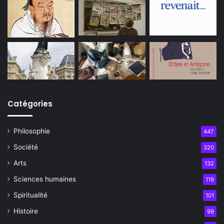
Catégories
Philosophie
447
Société
320
Arts
132
Sciences humaines
119
Spiritualité
101
Histoire
99