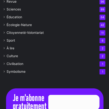
Revue
96
Sciences
89
Éducation
64
Écologie-Nature
42
Citoyenneté-Volontariat
11
Sport
6
À lire
2
Culture
2
Civilisation
1
Symbolisme
1