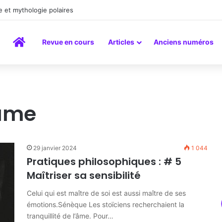
a peinture comme un art du lien
Accueil
Revue en cours
Articles
Anciens numéros
’âme
29 janvier 2024
1 044
Pratiques philosophiques : # 5
Maîtriser sa sensibilité
Celui qui est maître de soi est aussi maître de ses
émotions.Sénèque Les stoïciens recherchaient la
tranquillité de l’âme. Pour…