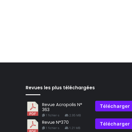
Revues les plus téléchargées
Revue Acropolis N°
Télécharger
363
1 fichier·s
2.95 MB
Revue N°370
Télécharger
1 fichier·s
1.21 MB