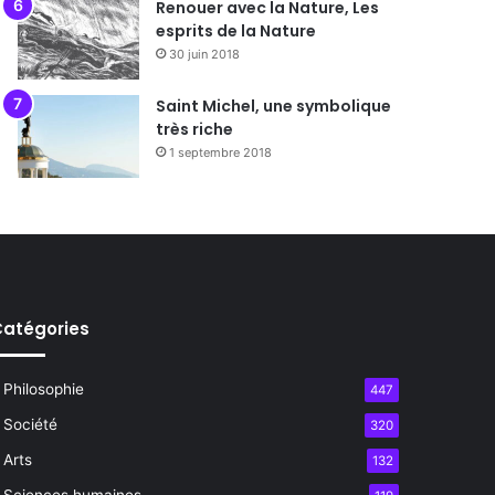
Renouer avec la Nature, Les
esprits de la Nature
30 juin 2018
Saint Michel, une symbolique
très riche
1 septembre 2018
atégories
Philosophie
447
Société
320
Arts
132
Sciences humaines