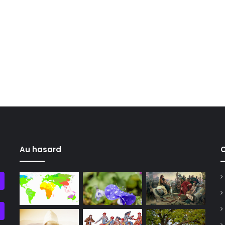
Au hasard
C