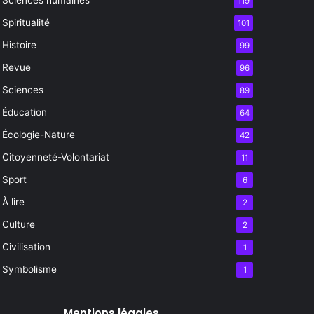
119
Spiritualité
101
Histoire
99
Revue
96
Sciences
89
Éducation
64
Écologie-Nature
42
Citoyenneté-Volontariat
11
Sport
6
À lire
2
Culture
2
Civilisation
1
Symbolisme
1
Mentions légales