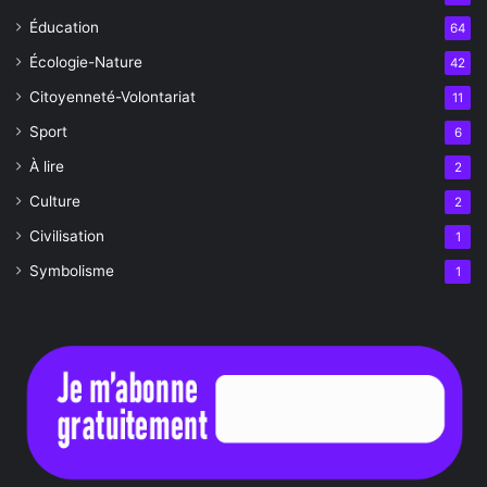
Éducation
64
Écologie-Nature
42
Citoyenneté-Volontariat
11
Sport
6
À lire
2
Culture
2
Civilisation
1
Symbolisme
1