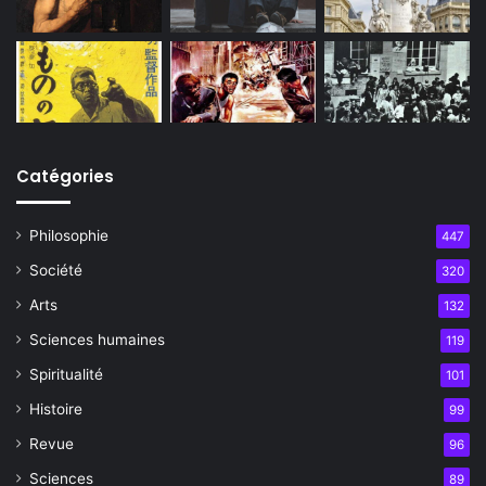
Catégories
Philosophie
447
Société
320
Arts
132
Sciences humaines
119
Spiritualité
101
Histoire
99
Revue
96
Sciences
89