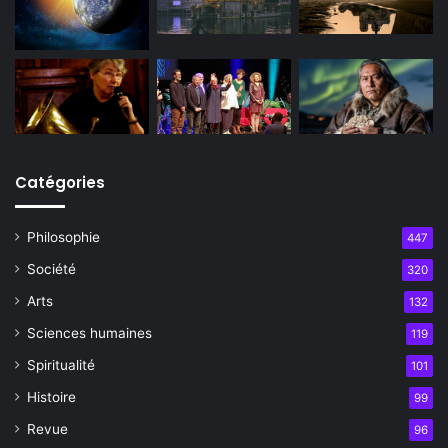
Catégories
Philosophie
447
Société
320
Arts
132
Sciences humaines
119
Spiritualité
101
Histoire
99
Revue
96