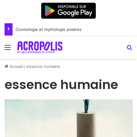
Renoir : la peinture comme un art du lien
Menu
R
Accueil
/
essence humaine
essence humaine