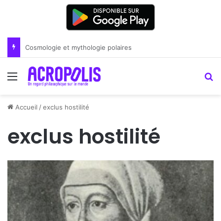
Renoir : la peinture comme un art du lien
Menu
R
Accueil
/
exclus hostilité
exclus hostilité