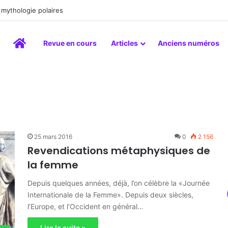
inture comme un art du lien
Accueil
Revue en cours
Articles
Anciens numéros
25 mars 2016
0
2 156
Revendications métaphysiques de
la femme
Depuis quelques années, déjà, l’on célèbre la «Journée
Internationale de la Femme». Depuis deux siècles,
l’Europe, et l’Occident en général…
Lire la suite »