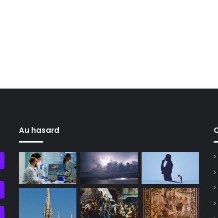
Au hasard
C