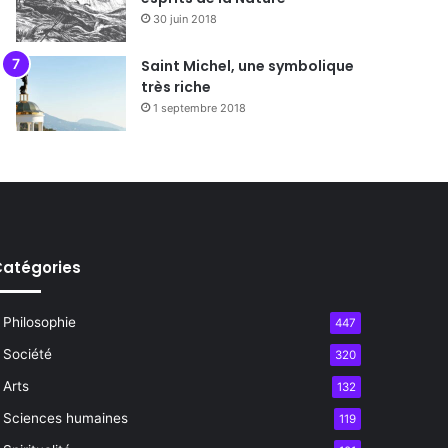
30 juin 2018
Saint Michel, une symbolique
très riche
1 septembre 2018
atégories
Philosophie
447
Société
320
Arts
132
Sciences humaines
119