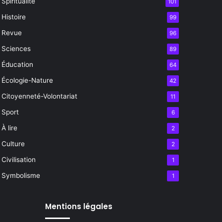
Spiritualité
101
Histoire
99
Revue
96
Sciences
89
Éducation
64
Écologie-Nature
42
Citoyenneté-Volontariat
11
Sport
6
À lire
2
Culture
2
Civilisation
1
Symbolisme
1
Mentions légales