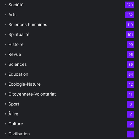
Société
320
Arts
132
Sciences humaines
119
Spiritualité
101
Histoire
99
Revue
96
Sciences
89
Éducation
64
Écologie-Nature
42
Citoyenneté-Volontariat
11
Sport
6
À lire
2
Culture
2
Civilisation
1