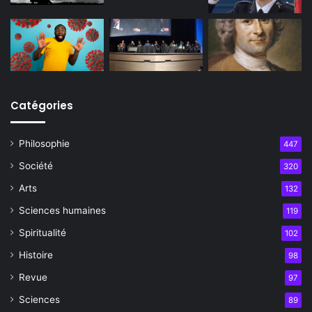
Catégories
Philosophie
447
Société
320
Arts
132
Sciences humaines
119
Spiritualité
102
Histoire
98
Revue
97
Sciences
89