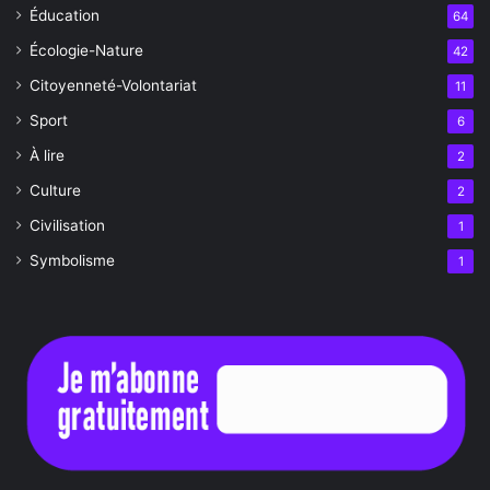
Éducation
64
Écologie-Nature
42
Citoyenneté-Volontariat
11
Sport
6
À lire
2
Culture
2
Civilisation
1
Symbolisme
1