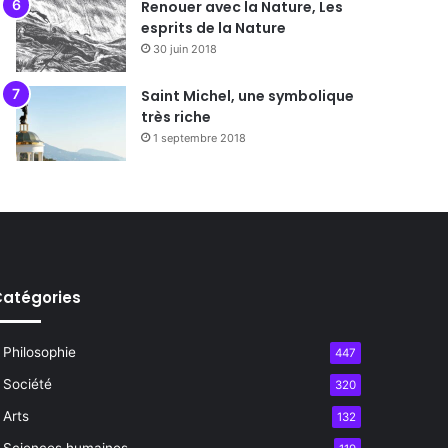
Renouer avec la Nature, Les
esprits de la Nature
30 juin 2018
Saint Michel, une symbolique
très riche
1 septembre 2018
atégories
Philosophie
447
Société
320
Arts
132
Sciences humaines