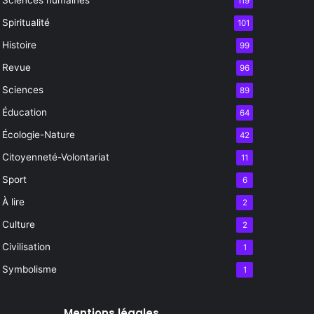
119
Spiritualité
101
Histoire
99
Revue
96
Sciences
89
Éducation
64
Écologie-Nature
42
Citoyenneté-Volontariat
11
Sport
6
À lire
2
Culture
2
Civilisation
1
Symbolisme
1
Mentions légales