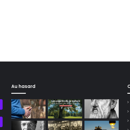
Au hasard
C