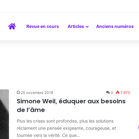
a peinture comme un art du lien
Accueil
Revue en cours
Articles
Anciens numéros
25 novembre 2018
0
7 675
Simone Weil, éduquer aux besoins
de l’âme
Plus les crises sont profondes, plus les solutions
réclament une pensée exigeante, courageuse, et
tournée vers la vérité. Ce que…