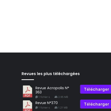
Revues les plus téléchargées
Revue Acropolis N°
Télécharger
363
1 fichier·s
2.95 MB
Revue N°370
Télécharger
1 fichier·s
1.21 MB