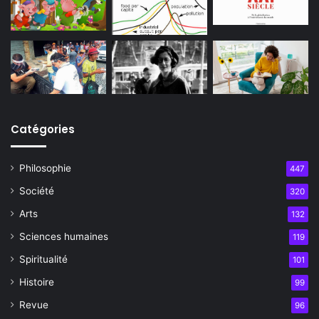
Catégories
Philosophie
447
Société
320
Arts
132
Sciences humaines
119
Spiritualité
101
Histoire
99
Revue
96