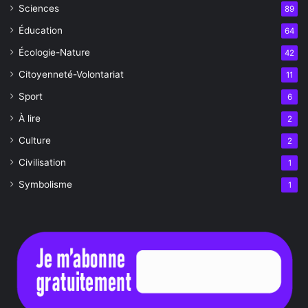
Sciences
89
Éducation
64
Écologie-Nature
42
Citoyenneté-Volontariat
11
Sport
6
À lire
2
Culture
2
Civilisation
1
Symbolisme
1