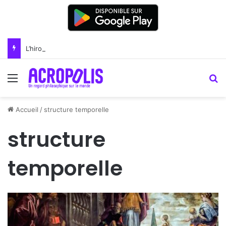
L’hirondelle – un oiseau bénéfique
Menu
R
Accueil
/
structure temporelle
structure
temporelle