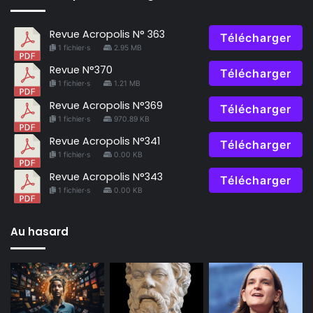
Revue Acropolis N° 363
Télécharger
1 fichier·s
2.95 MB
Revue N°370
Télécharger
1 fichier·s
1.21 MB
Revue Acropolis N°369
Télécharger
1 fichier·s
970.89 KB
Revue Acropolis N°341
Télécharger
1 fichier·s
0.00 KB
Revue Acropolis N°343
Télécharger
1 fichier·s
0.00 KB
Au hasard