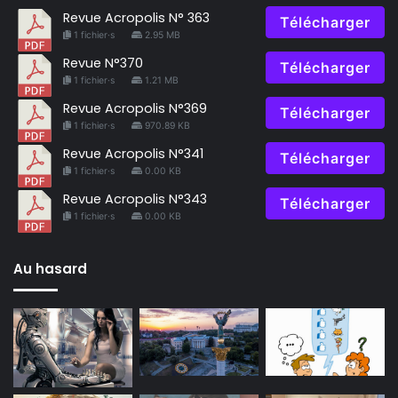
Revue Acropolis N° 363
Télécharger
1 fichier·s
2.95 MB
Revue N°370
Télécharger
1 fichier·s
1.21 MB
Revue Acropolis N°369
Télécharger
1 fichier·s
970.89 KB
Revue Acropolis N°341
Télécharger
1 fichier·s
0.00 KB
Revue Acropolis N°343
Télécharger
1 fichier·s
0.00 KB
Au hasard