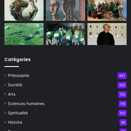
Catégories
Philosophie
447
Société
320
Arts
132
Sciences humaines
119
Spiritualité
102
Histoire
98