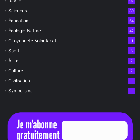
Revue
97
Sciences
89
Éducation
64
Écologie-Nature
42
Citoyenneté-Volontariat
11
Sport
6
À lire
2
Culture
2
Civilisation
1
Symbolisme
1