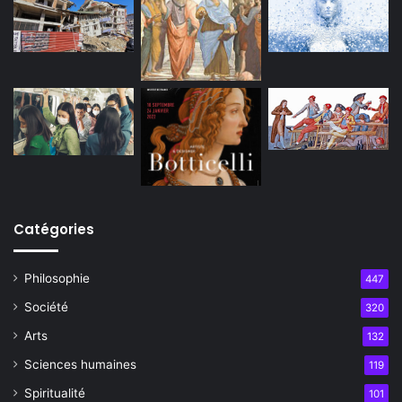
Catégories
Philosophie
447
Société
320
Arts
132
Sciences humaines
119
Spiritualité
101