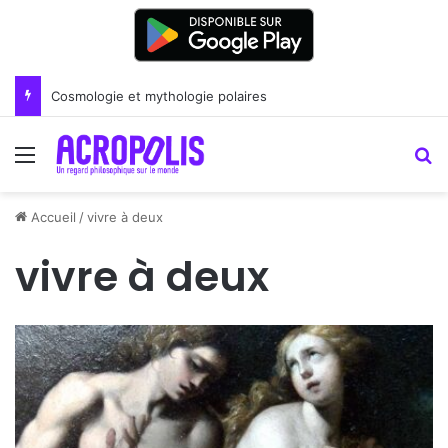
Renoir : la peinture comme un art du lien
Menu
R
Accueil
/
vivre à deux
vivre à deux