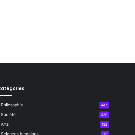
atégories
Philosophie
447
Société
320
Arts
132
Sciences humaines
119