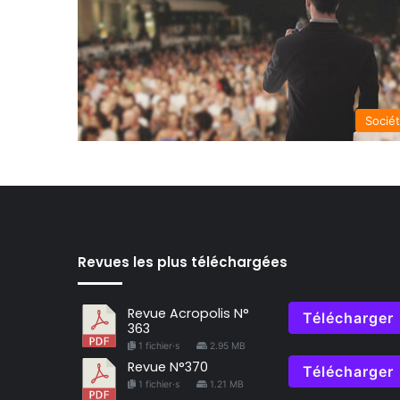
Socié
Revues les plus téléchargées
Revue Acropolis N°
Télécharger
363
1 fichier·s
2.95 MB
Revue N°370
Télécharger
1 fichier·s
1.21 MB