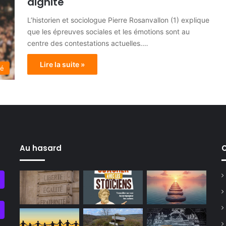
dignité
L’historien et sociologue Pierre Rosanvallon (1) explique
que les épreuves sociales et les émotions sont au
centre des contestations actuelles.…
Lire la suite »
té
Au hasard
C