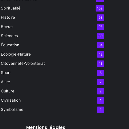
Spiritualité
102
Histoire
98
Revue
97
Sciences
89
Éducation
64
Écologie-Nature
42
Citoyenneté-Volontariat
11
Sport
6
À lire
2
Culture
2
Civilisation
1
Symbolisme
1
Mentions légales