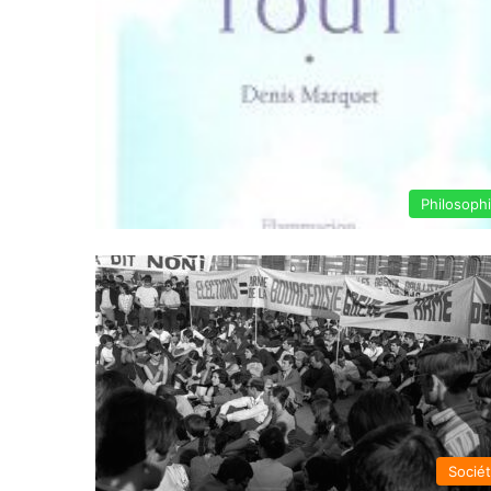
Philosoph
Socié