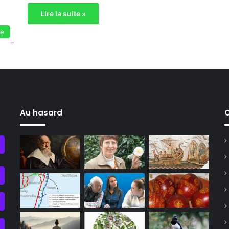
Lire la suite »
ie
Au hasard
C