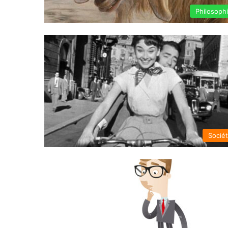
Philosoph
Socié