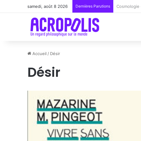
samedi, août 8 2026
Dernières Parutions
Renoir : la 
Accueil
/
Désir
Désir