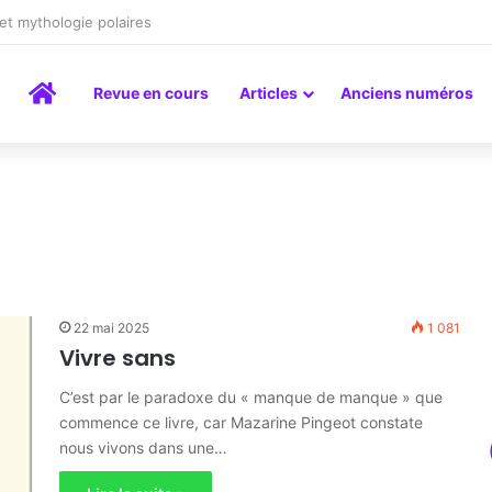
peinture comme un art du lien
Accueil
Revue en cours
Articles
Anciens numéros
22 mai 2025
1 081
Vivre sans
C’est par le paradoxe du « manque de manque » que
commence ce livre, car Mazarine Pingeot constate
nous vivons dans une…