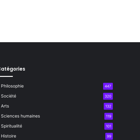
atégories
Philosophie
447
Société
320
Arts
132
Sciences humaines
119
Spiritualité
101
Histoire
99