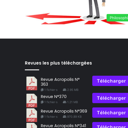
Philosoph
Revues les plus téléchargées
Revue Acropolis N°
Télécharger
363
1 fichier·s
2.95 MB
Revue N°370
Télécharger
1 fichier·s
1.21 MB
Revue Acropolis N°369
Télécharger
1 fichier·s
970.89 KB
Revue Acropolis N°341
Télécharger