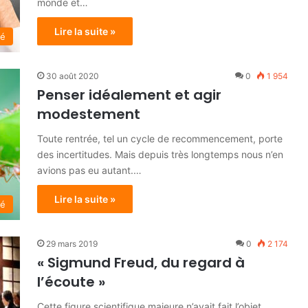
monde et…
Lire la suite »
té
30 août 2020
0
1 954
Penser idéalement et agir
modestement
Toute rentrée, tel un cycle de recommencement, porte
des incertitudes. Mais depuis très longtemps nous n’en
avions pas eu autant.…
Lire la suite »
té
29 mars 2019
0
2 174
« Sigmund Freud, du regard à
l’écoute »
Cette figure scientifique majeure n’avait fait l’objet