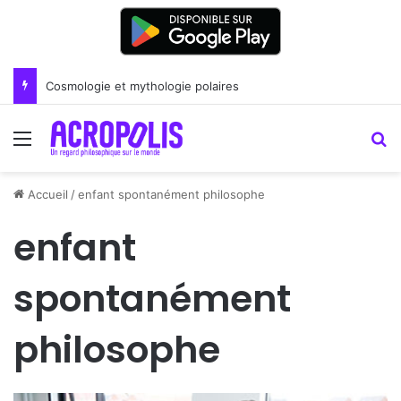
Cosmologie et mythologie polaires
Menu
R
Accueil
/
enfant spontanément philosophe
enfant
spontanément
philosophe