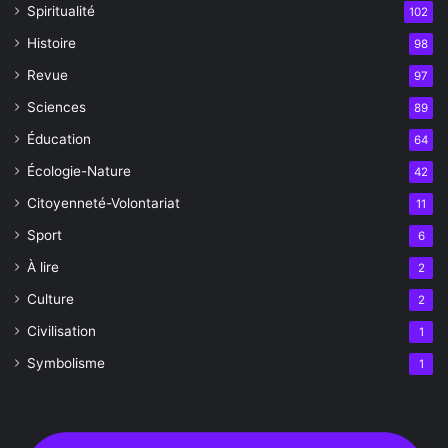
Spiritualité
102
Histoire
98
Revue
97
Sciences
89
Éducation
64
Écologie-Nature
42
Citoyenneté-Volontariat
11
Sport
6
À lire
2
Culture
2
Civilisation
1
Symbolisme
1