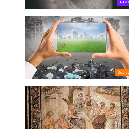
Rev
Socié