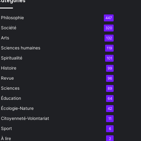
atégories
Philosophie
447
Société
320
Arts
132
Sciences humaines
119
Spiritualité
101
Histoire
99
Revue
96
Sciences
89
Éducation
64
Écologie-Nature
42
Citoyenneté-Volontariat
11
Sport
6
À lire
2