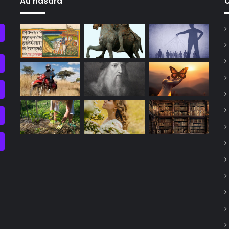
Au hasard
C