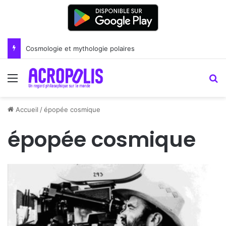
Cosmologie et mythologie polaires
Menu
R
Accueil
/
épopée cosmique
épopée cosmique