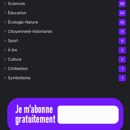
Sciences
89
Éducation
64
Écologie-Nature
42
Citoyenneté-Volontariat
11
Sport
6
À lire
2
Culture
2
Civilisation
1
Symbolisme
1