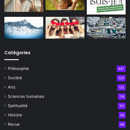
Catégories
Philosophie
447
Société
320
Arts
132
Sciences humaines
119
Spiritualité
101
Histoire
99
Revue
96