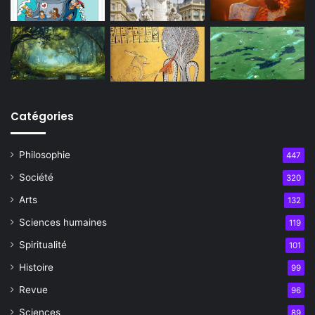
Catégories
Philosophie
447
Société
320
Arts
132
Sciences humaines
119
Spiritualité
101
Histoire
99
Revue
96
Sciences
89