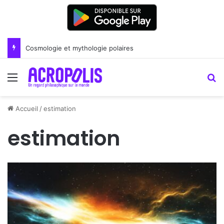
Cosmologie et mythologie polaires
Menu
R
Accueil
/
estimation
estimation