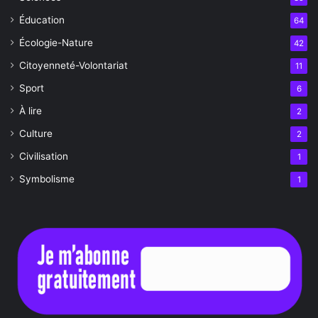
Éducation
64
Écologie-Nature
42
Citoyenneté-Volontariat
11
Sport
6
À lire
2
Culture
2
Civilisation
1
Symbolisme
1