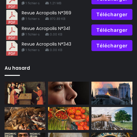
1 fichier·s
1.21 MB
Revue Acropolis N°369
Télécharger
1 fichier·s
970.89 KB
Revue Acropolis N°341
Télécharger
1 fichier·s
0.00 KB
Revue Acropolis N°343
Télécharger
1 fichier·s
0.00 KB
Au hasard