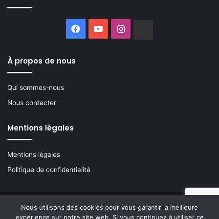
Facebook
YouTube
Instagram
Buzzsprout
À propos de nous
Qui sommes-nous
Nous contacter
Mentions légales
Mentions légales
Politique de confidentialité
Nous utilisons des cookies pour vous garantir la meilleure
© Copyright 2026, Nouvelle Acropole, tous droits réservés
expérience sur notre site web. Si vous continuez à utiliser ce