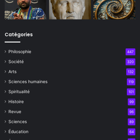
Catégories
Philosophie
447
Société
320
Arts
132
Sciences humaines
119
Spiritualité
101
Histoire
99
Revue
96
Sciences
89
Éducation
64