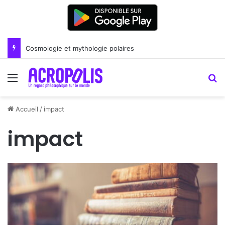
Renoir : la peinture comme un art du lien
Menu
R
Accueil
/
impact
impact