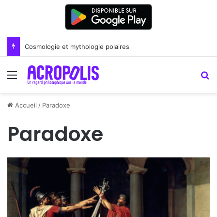
Cosmologie et mythologie polaires
Menu
R
Accueil
/
Paradoxe
Paradoxe