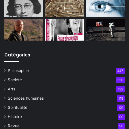
Catégories
Philosophie
447
Société
320
Arts
132
Sciences humaines
119
Spiritualité
101
Histoire
99
Revue
96