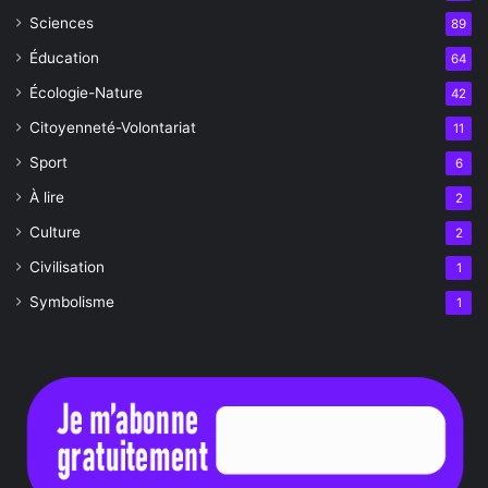
Sciences
89
Éducation
64
Écologie-Nature
42
Citoyenneté-Volontariat
11
Sport
6
À lire
2
Culture
2
Civilisation
1
Symbolisme
1