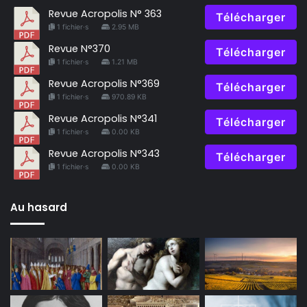
Revue Acropolis N° 363
Télécharger
1 fichier·s
2.95 MB
Revue N°370
Télécharger
1 fichier·s
1.21 MB
Revue Acropolis N°369
Télécharger
1 fichier·s
970.89 KB
Revue Acropolis N°341
Télécharger
1 fichier·s
0.00 KB
Revue Acropolis N°343
Télécharger
1 fichier·s
0.00 KB
Au hasard