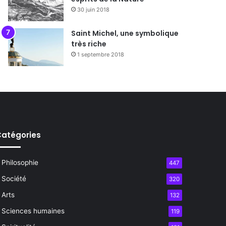
30 juin 2018
Saint Michel, une symbolique
très riche
1 septembre 2018
atégories
Philosophie
447
Société
320
Arts
132
Sciences humaines
119