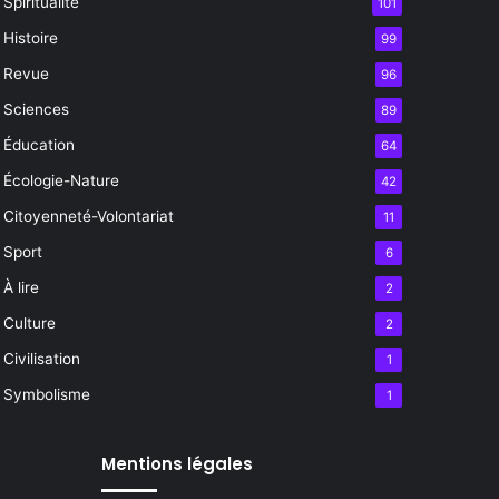
Spiritualité
101
Histoire
99
Revue
96
Sciences
89
Éducation
64
Écologie-Nature
42
Citoyenneté-Volontariat
11
Sport
6
À lire
2
Culture
2
Civilisation
1
Symbolisme
1
Mentions légales