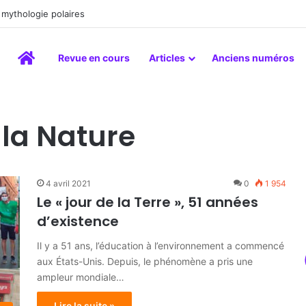
inture comme un art du lien
Accueil
Revue en cours
Articles
Anciens numéros
 la Nature
4 avril 2021
0
1 954
Le « jour de la Terre », 51 années
d’existence
Il y a 51 ans, l’éducation à l’environnement a commencé
aux États-Unis. Depuis, le phénomène a pris une
ampleur mondiale…
Lire la suite »