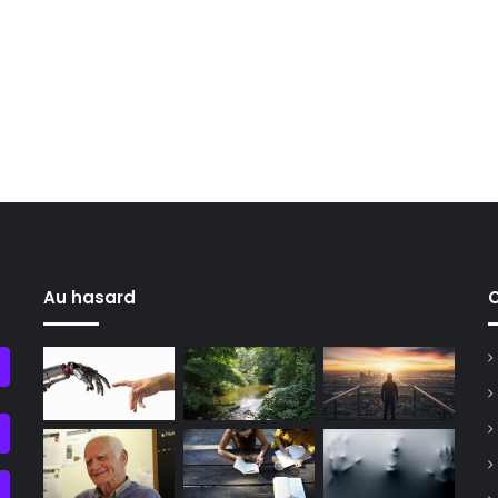
Au hasard
C