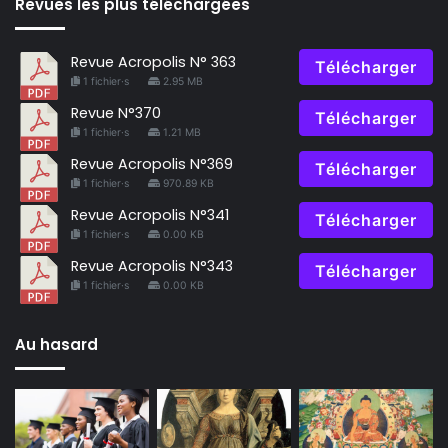
Revues les plus téléchargées
Revue Acropolis N° 363
Télécharger
1 fichier·s
2.95 MB
Revue N°370
Télécharger
1 fichier·s
1.21 MB
Revue Acropolis N°369
Télécharger
1 fichier·s
970.89 KB
Revue Acropolis N°341
Télécharger
1 fichier·s
0.00 KB
Revue Acropolis N°343
Télécharger
1 fichier·s
0.00 KB
Au hasard