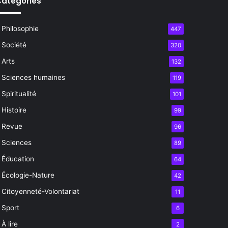
atégories
Philosophie
447
Société
320
Arts
132
Sciences humaines
119
Spiritualité
101
Histoire
99
Revue
96
Sciences
89
Éducation
64
Écologie-Nature
42
Citoyenneté-Volontariat
11
Sport
6
À lire
2