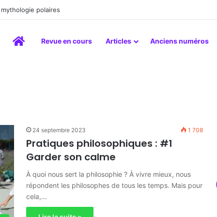
inture comme un art du lien
Accueil
Revue en cours
Articles
Anciens numéros
24 septembre 2023
1 708
Pratiques philosophiques : #1
Garder son calme
À quoi nous sert la philosophie ? À vivre mieux, nous
répondent les philosophes de tous les temps. Mais pour
cela,…
Lire la suite »