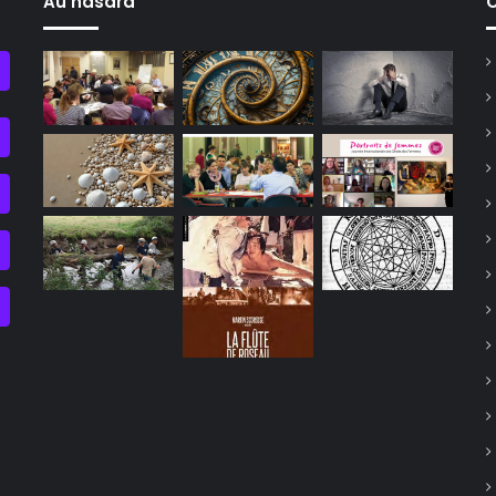
Au hasard
C